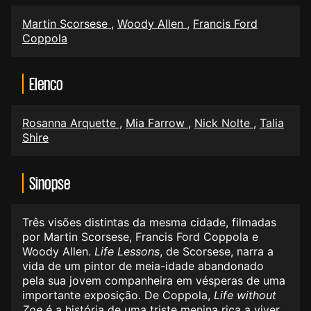
Martin Scorsese
,
Woody Allen
,
Francis Ford
Coppola
Elenco
Rosanna Arquette
,
Mia Farrow
,
Nick Nolte
,
Talia
Shire
Sinopse
Três visões distintas da mesma cidade, filmadas
por Martin Scorsese, Francis Ford Coppola e
Woody Allen.
Life Lessons
, de Scorsese, narra a
vida de um pintor de meia-idade abandonado
pela sua jovem companheira em vésperas de uma
importante exposição. De Coppola,
Life without
Zoe
é a história de uma triste menina rica a viver