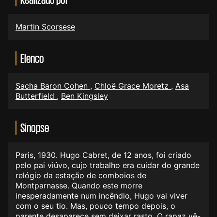
Martin Scorsese
Elenco
Sacha Baron Cohen
,
Chloë Grace Moretz
,
Asa
Butterfield
,
Ben Kingsley
Sinopse
Paris, 1930. Hugo Cabret, de 12 anos, foi criado
pelo pai viúvo, cujo trabalho era cuidar do grande
relógio da estação de comboios de
Montparnasse. Quando este morre
inesperadamente num incêndio, Hugo vai viver
com o seu tio. Mas, pouco tempo depois, o
parente desaparece sem deixar rasto. O rapaz vê-