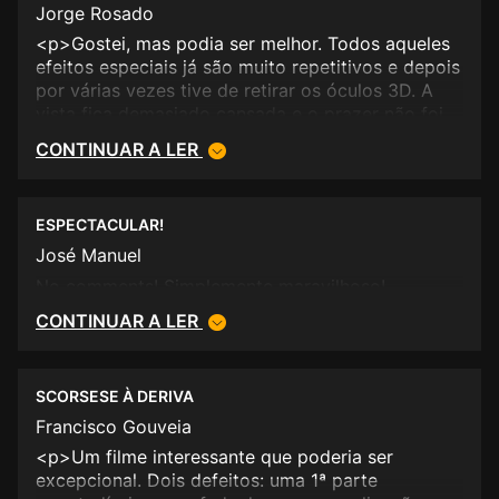
performance vai-se adensando e tornando mais
Jorge Rosado
ESTREIA (em
elaborada a arte dos actores. Para além disso
<p>Gostei, mas podia ser melhor. Todos aqueles
"oceuoinfernoeodesejo.blogspot.com")
Paris está de novo deslumbrante, tal como no
efeitos especiais já são muito repetitivos e depois
principio do Século XX. É tudo uma mistura de luz,
por várias vezes tive de retirar os óculos 3D. A
lojas de curiosidades, antiguidades, cor,
vista fica demasiado cansada e o prazer não foi
transparências e romance. Muita saudade de
tão grande como isso.</p>
CONTINUAR A LER
outros tempos tão bem retratado aqui por este
mestre do cinema. Obrigado Senhor
Scorsese</p>
ESPECTACULAR!
José Manuel
No comments! Simplemente maravilhoso!
CONTINUAR A LER
SCORSESE À DERIVA
Francisco Gouveia
<p>Um filme interessante que poderia ser
excepcional. Dois defeitos: uma 1ª parte