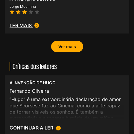
Jorge Mourinha
LER MAIS
Ver mais
Críticas dos leitores
A INVENÇÃO DE HUGO
Fernando Oliveira
“Hugo” é uma extraordinária declaração de amor
que Scorsese faz ao Cinema, como a arte capaz
de tornar visíveis os sonhos. É também a
extraordinária e tocante história de um miúdo
para quem o sonho comanda a vida (como
CONTINUAR A LER
escreveu o poeta), e que na constante tentativa