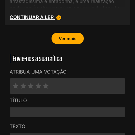
arrastadíssima e enfadonha, e uma realização
muito aquém do que era esperado. Este tipo de
filme não é, definitivamente, a praia de Scorsese,
CONTINUAR A LER
cujo talento indiscutível se manobra melhor
noutro tipo de filmes bem mais negros. Isto nas
mãos de um Tim Burton (por exemplo), era outra
Ver mais
louça. O 3D não era necessário.</p>
Envie-nos a sua crítica
ATRIBUA UMA VOTAÇÃO
TÍTULO
TEXTO