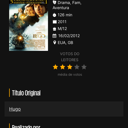
Drama
,
Fam
,
Aventura
126 min
2011
M/12
16/02/2012
EUA
,
GB
VOTOS DO
LEITORES
média de votos
Título Original
Hugo
Realizado por