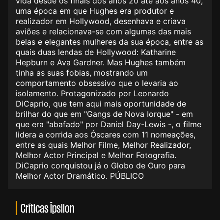
vida desde os finais dos anos 20 até aos anos 40,
uma época em que Hughes era produtor e
realizador em Hollywood, desenhava e criava
aviões e relacionava-se com algumas das mais
belas e elegantes mulheres da sua época, entre as
quais duas lendas de Hollywood: Katharine
Hepburn e Ava Gardner. Mas Hughes também
tinha as suas fobias, mostrando um
comportamento obsessivo que o levaria ao
isolamento. Protagonizado por Leonardo
DiCaprio, que tem aqui mais oportunidade de
brilhar do que em "Gangs de Nova Iorque" - em
que era "abafado" por Daniel Day-Lewis -, o filme
lidera a corrida aos Óscares com 11 nomeações,
entre as quais Melhor Filme, Melhor Realizador,
Melhor Actor Principal e Melhor Fotografia.
DiCaprio conquistou já o Globo de Ouro para
Melhor Actor Dramático. PÚBLICO
Críticas Ípsilon