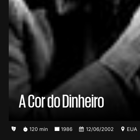
A Cor do Dinheiro
120 min
1986
12/06/2002
EUA