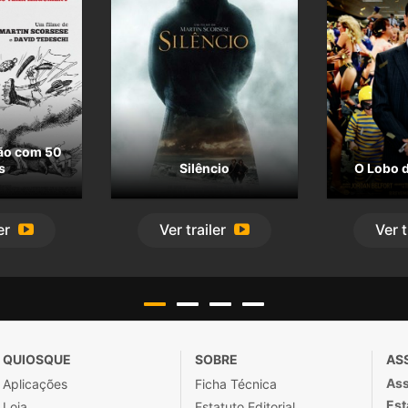
ão com 50
s
Silêncio
O Lobo d
er
Ver
trailer
Ver
t
QUIOSQUE
SOBRE
AS
Ass
Aplicações
Ficha Técnica
Est
Loja
Estatuto Editorial