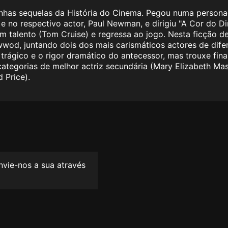
anhas sequelas da História do Cinema. Pegou numa perso
e no respectivo actor, Paul Newman, e dirigiu "A Cor do D
em talento (Tom Cruise) e regressa ao jogo. Nesta ficção 
od, juntando dois dos mais carismáticos actores de difer
o trágico e o rigor dramático do antecessor, mas trouxe fi
gorias de melhor actriz secundária (Mary Elizabeth Mastr
 Price).
envie-nos a sua através