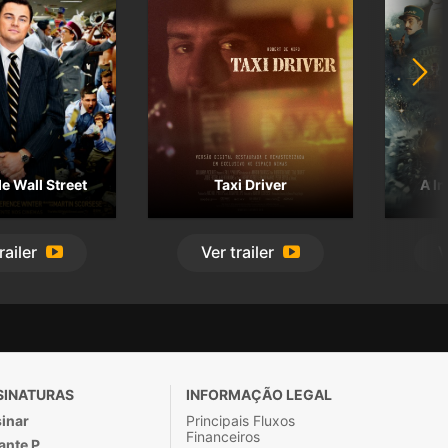
e Wall Street
Taxi Driver
A I
railer
Ver
trailer
V
SINATURAS
INFORMAÇÃO LEGAL
inar
Principais Fluxos
Financeiros
ante P