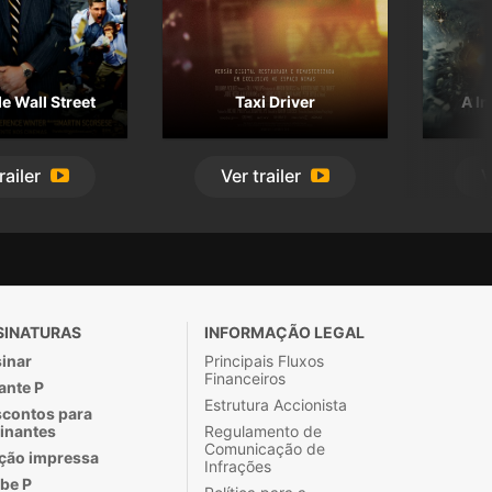
e Wall Street
Taxi Driver
A I
railer
Ver
trailer
V
SINATURAS
INFORMAÇÃO LEGAL
inar
Principais Fluxos
Financeiros
ante P
Estrutura Accionista
contos para
inantes
Regulamento de
Comunicação de
ção impressa
Infrações
be P