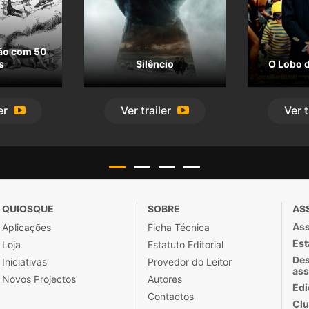
ão com 50
s
Silêncio
O Lobo d
er
Ver
trailer
Ver
t
QUIOSQUE
SOBRE
AS
Ass
Aplicações
Ficha Técnica
Est
Loja
Estatuto Editorial
Des
Iniciativas
Provedor do Leitor
ass
Novos Projectos
Autores
Edi
Contactos
Clu