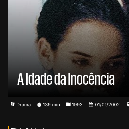
A Idade da Inocência
Drama
139 min
1993
01/01/2002