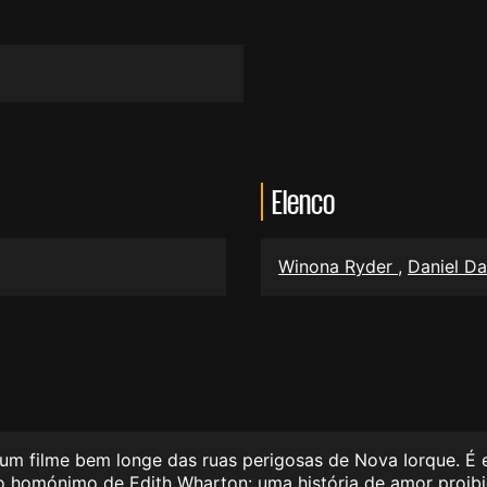
Elenco
Winona Ryder
,
Daniel D
 um filme bem longe das ruas perigosas de Nova Iorque. É 
ro homónimo de Edith Wharton: uma história de amor proibi