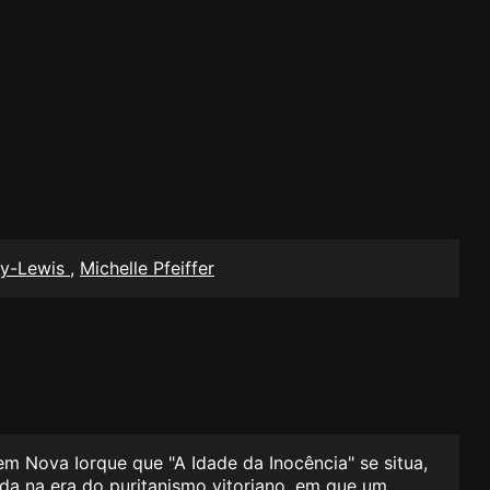
ay-Lewis
,
Michelle Pfeiffer
em Nova Iorque que "A Idade da Inocência" se situa,
da na era do puritanismo vitoriano, em que um