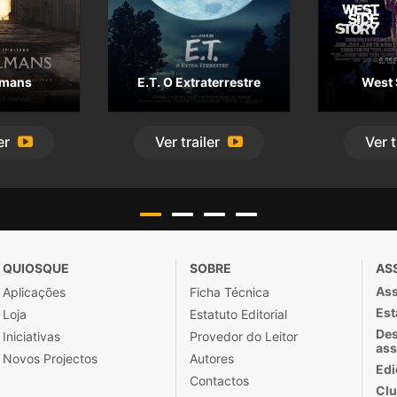
lmans
E.T. O Extraterrestre
West 
er
Ver
trailer
Ver
t
QUIOSQUE
SOBRE
AS
Ass
Aplicações
Ficha Técnica
Est
Loja
Estatuto Editorial
Des
Iniciativas
Provedor do Leitor
ass
Novos Projectos
Autores
Edi
Contactos
Clu