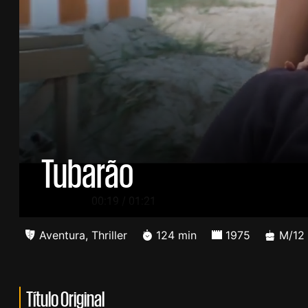
Tubarão
/
00:20
01:21
Aventura
,
Thriller
124 min
1975
M/12
Título Original