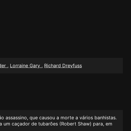
der
,
Lorraine Gary
,
Richard Dreyfuss
o assassino, que causou a morte a vários banhistas.
 e a um caçador de tubarões (Robert Shaw) para, em