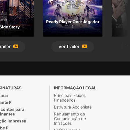
Ready Player One: Jogador
Side Story
1
railer
Ver
trailer
V
SINATURAS
INFORMAÇÃO LEGAL
inar
Principais Fluxos
Financeiros
ante P
Estrutura Accionista
contos para
inantes
Regulamento de
Comunicação de
ção impressa
Infrações
be P