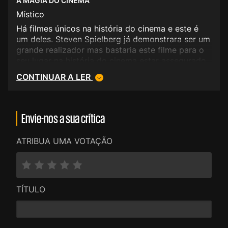
A MAGIA DO CINEMA
Místico
Há filmes únicos na história do cinema e este é
um deles. Steven Spielberg já demonstrara ser um
grande realizador mas bastaria este filme para o
seu lugar na história do cinema estar assegurado.
Uma experiência única que é preciso ver sempre
CONTINUAR A LER
que possível.
Envie-nos a sua crítica
ATRIBUA UMA VOTAÇÃO
TÍTULO