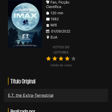
Fan
,
Ficção
Científica
120 min
1982
M/6
01/09/2022
EUA
VOTOS DO
LEITORES
média de votos
Título Original
E.T. the Extra-Terrestrial
Realizado por