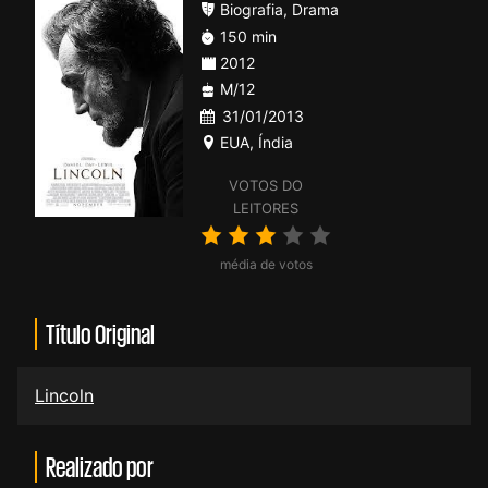
Biografia
,
Drama
150 min
2012
M/12
31/01/2013
EUA
,
Índia
VOTOS DO
LEITORES
média de votos
Título Original
Lincoln
Realizado por