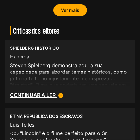
Ver mais
Críticas dos leitores
SPIELBERG HISTÓRICO
Hannibal
Steven Spielberg demonstra aqui a sua
capacidade para abordar temas históricos, como
já tinha feito no injustamente menosprezado
"Amistad". Filme que poderia ter uma sequela em
"Lincoln". Aqui é a capacidade de recriar um
CONTINUAR A LER
momento chave da história do séc. XIX que se
consegue lapidarmente, com os seus jogos de
bastidores e todos os compromissos em que se
ET NA REPÚBLICA DOS ESCRAVOS
joga o futuro de uma nação e da própria
dignidade da pessoa humana.
Luís Telles
<p>"Lincoln" é o filme perfeito para o Sr.
Spielberg: o autor de "Parque Jurássico"