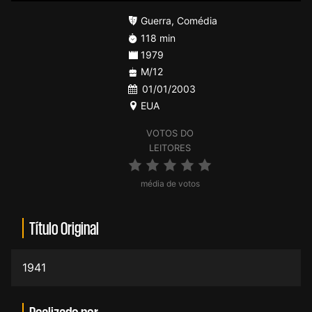
Guerra
,
Comédia
118 min
1979
M/12
01/01/2003
EUA
VOTOS DO
LEITORES
média de votos
Título Original
1941