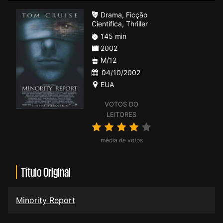
Drama
,
Ficção
Científica
,
Thriller
145 min
2002
M/12
04/10/2002
EUA
VOTOS DO
LEITORES
média de votos
Título Original
Minority Report