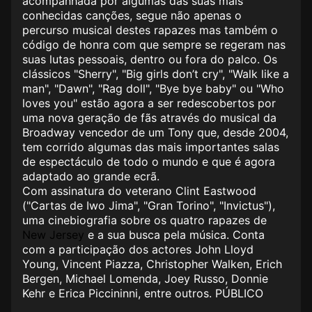
acompanhada por algumas das suas mais
conhecidas canções, segue não apenas o
percurso musical destes rapazes mas também o
código de honra com que sempre se regeram nas
suas lutas pessoais, dentro ou fora do palco. Os
clássicos "Sherry", "Big girls don’t cry", "Walk like a
man", "Dawn", "Rag doll", "Bye bye baby" ou "Who
loves you" estão agora a ser redescobertos por
uma nova geração de fãs através do musical da
Broadway vencedor de um Tony que, desde 2004,
tem corrido algumas das mais importantes salas
de espectáculo de todo o mundo e que é agora
adaptado ao grande ecrã.
Com assinatura do veterano Clint Eastwood
("Cartas de Iwo Jima", "Gran Torino", "Invictus"),
uma cinebiografia sobre os quatro rapazes de
New Jersey
e a sua busca pela música. Conta
com a participação dos actores John Lloyd
Young, Vincent Piazza, Christopher Walken, Erich
Bergen, Michael Lomenda, Joey Russo, Donnie
Kehr e Erica Piccininni, entre outros. PÚBLICO