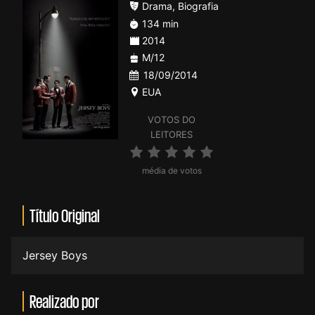
Drama
,
Biografia
134 min
2014
M/12
18/09/2014
EUA
VOTOS DO
LEITORES
média de votos
Título Original
Jersey Boys
Realizado por