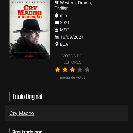
Western
,
Drama
,
Thriller
min
2021
M/12
16/09/2021
EUA
VOTOS DO
LEITORES
média de votos
Título Original
Cry Macho
Realizado por