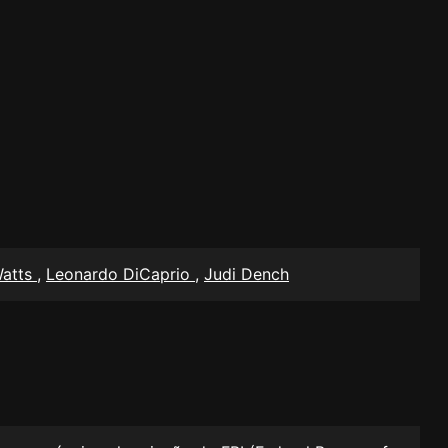
atts
,
Leonardo DiCaprio
,
Judi Dench