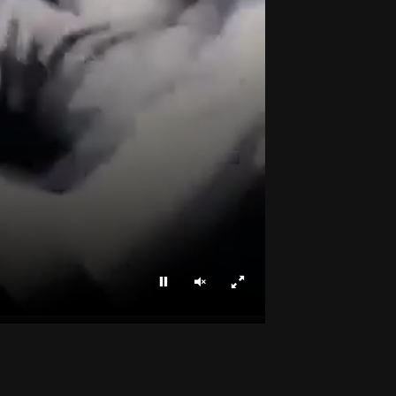
Parar
Ligar som
Ecrã inteiro