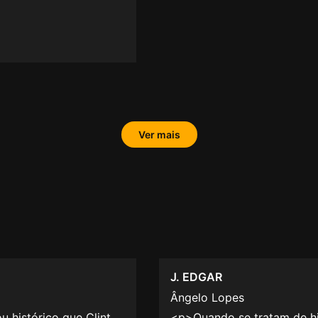
Ver mais
J. EDGAR
Ângelo Lopes
 histórico que Clint
<p>Quando se tratam de hi