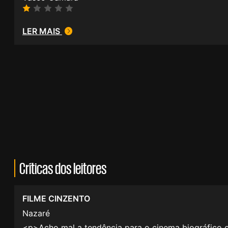
LER MAIS
Críticas dos leitores
FILME CINZENTO
Nazaré
<p>Acho mal a tendência para o cinema biográfico ou