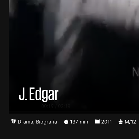
J. Edgar
/
00:20
02:19
Drama
,
Biografia
137 min
2011
M/12