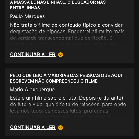
A MASSA LÊ NAS LINHAS... O BUSCADOR NAS
ENTRELINHAS
Paulo Marques
Não trata o filme de conteúdo típico a convidar
degustação de pipocas. Encontrei ali muito mais
de verdade transcendental que de ficção. É
ousado da parte do realizador tal abordagem
sendo que o número de consciências a decifrar as
CONTINUAR A LER
"entrelinhas" não se torna interessante na
obtenção de record de bilheteira.
PELO QUE LEIO A MAIORIAS DAS PESSOAS QUE AQUI
ESCREVEM NÃO COMPREENDEU O FILME
Mário Albuquerque
Este é um filme sobre o luto. Depois (e durante)
do luto a vida, que é feita de relações, para onde
levamos tudo: os nossos lutos, profundas
tristezas e recalcamentos, como as nossas
maiores alegrias e esperanças. “Hereafter” é uma
CONTINUAR A LER
narrativa demasiado aberta, como o tema é
demasiado turvo, mas é um excelente filme nas