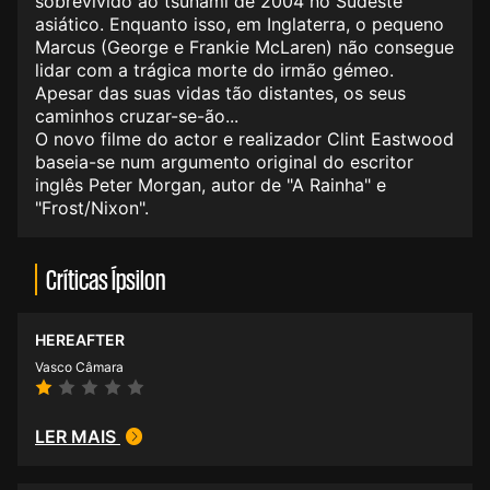
sobrevivido ao tsunami de 2004 no Sudeste
asiático. Enquanto isso, em Inglaterra, o pequeno
Marcus (George e Frankie McLaren) não consegue
lidar com a trágica morte do irmão gémeo.
Apesar das suas vidas tão distantes, os seus
caminhos cruzar-se-ão...
O novo filme do actor e realizador Clint Eastwood
baseia-se num argumento original do escritor
inglês Peter Morgan, autor de "A Rainha" e
"Frost/Nixon".
Críticas Ípsilon
HEREAFTER
Vasco Câmara
LER MAIS