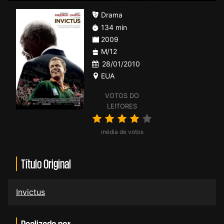
Drama
134 min
2009
M/12
28/01/2010
EUA
VOTOS DO
LEITORES
média de votos
Título Original
Invictus