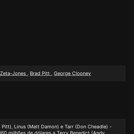
 Zeta-Jones
,
Brad Pitt
,
George Clooney
Pitt), Linus (Matt Damon) e Tarr (Don Cheadle) -
60 milhões de dólares a Terry Benedict (Andy