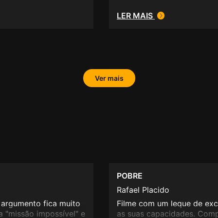
LER MAIS
Ver mais
POBRE
Rafael Placido
 argumento fica muito
Filme com um leque de ex
a "missão impossível" e
as suas capacidades. Compa