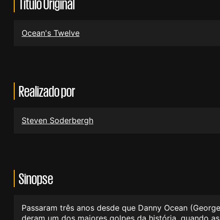
Título Original
Ocean's Twelve
Realizado por
Steven Soderbergh
Sinopse
Passaram três anos desde que Danny Ocean (George Cl
deram um dos maiores golpes da história, quando as