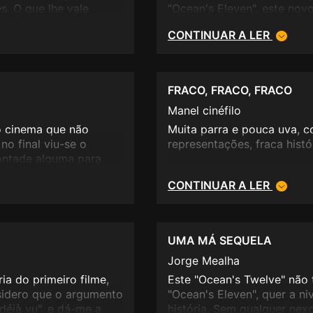
s. O que lhe vale
"Ocean's Eleven", este nov
avilhoso. Fora isso,
publico. Com uma história 
CONTINUAR A LER
s a atenção, mas não
ica, com um quê de
sa num domingo à
te ou aquele, mas no
FRACO, FRACO, FRACO
sse mais barato...
Manel cinéfilo
o cinema que não
Muita parra e pouca uva, co
o final viu-se o
representações, fraca histór
ontade alguma para
CONTINUAR A LER
UMA MÁ SEQUELA
Jorge Mealha
ia do primeiro filme,
Este "Ocean's Twelve" não
sidero que o argumento
"Ocean's Eleven", quer a ni
déjà vu", e dá-me a
história. Sem qualquer nex