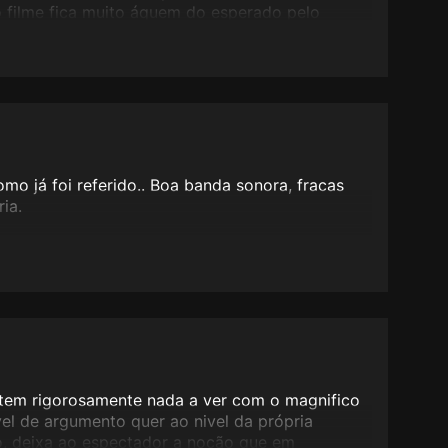
o filme fica muito áquem do esperado pelo
algo pobre.
mo já foi referido.. Boa banda sonora, fracas
ia.
 tem rigorosamente nada a ver com o magnifico
vel de argumento quer ao nivel da própria
o, deixa ao espectador a noção que em