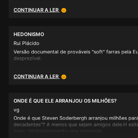
sensação do filme se apoiar apenas no elenco que 
CONTINUAR A LER
dúvida nenhuma, mas não chega para tapar uma cert
originalidade. Ainda no que diz respeito ao argumen
que por vezes é um pouco forçado para que tudo co
ninguém se "aleije". Resumindo e no que toca à minh
HEDONISMO
ser filme para se ver em DVD e nunca gastar os cin
Rui Plácido
Versão documental de prováveis "soft" farras pela Eu
desprezível.
CONTINUAR A LER
ONDE É QUE ELE ARRANJOU OS MILHÕES?
vg
Onde é que Steven Soderbergh arranjou milhões para 
decadentes"? A menos que sejam amigos dele.H esitei
meio. Verdadeiramente,uma estopada.