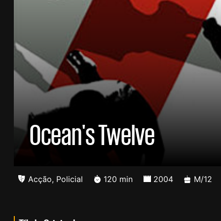
Ocean's Twelve
Acção
,
Policial
120 min
2004
M/12