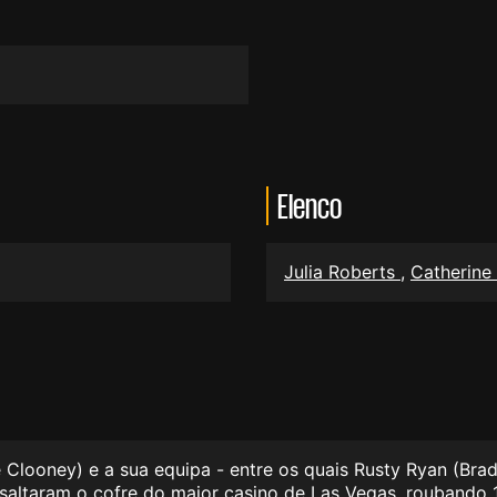
Elenco
Julia Roberts
,
Catherine
ooney) e a sua equipa - entre os quais Rusty Ryan (Brad 
saltaram o cofre do maior casino de Las Vegas, roubando 1