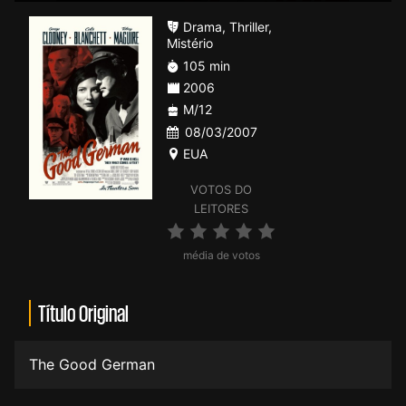
Drama
,
Thriller
,
Mistério
105 min
2006
M/12
08/03/2007
EUA
VOTOS DO
LEITORES
média de votos
Título Original
The Good German