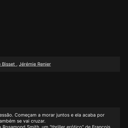
e Bisset
,
Jérémie Renier
ressão. Começam a morar juntos e ela acaba por
ambém se vai cruzar.
Rosamond Smith, um "thriller erótico" de François