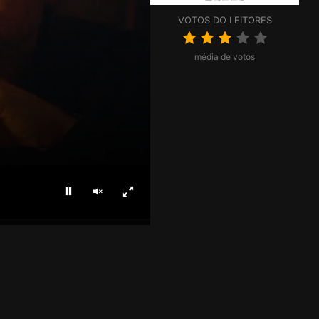
VOTOS DO LEITORES
média de votos
Parar
Ligar som
Ecrã inteiro