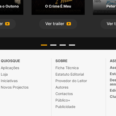
 o Outono
O Crime É Meu
Peter
er
Ver
trailer
Ver
t
QUIOSQUE
SOBRE
AS
Ass
Aplicações
Ficha Técnica
Est
Loja
Estatuto Editorial
Des
Iniciativas
Provedor do Leitor
ass
Novos Projectos
Autores
Edi
Contactos
Clu
Público+
Publicidade