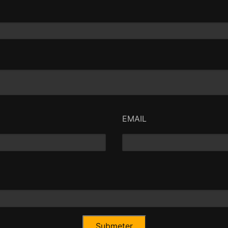
(que roça o kitsh). Apenas
"ambiência envolvente" (não
Ozon parece "socorrer-se" 
bem como à contenção das
(Jérémie Renier e Marine Va
EMAIL