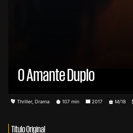
O Amante Duplo
/
00:20
01:36
Thriller
,
Drama
107 min
2017
M/18
Título Original