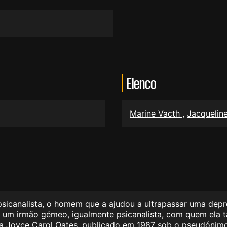
Elenco
Marine Vacth
,
Jacquelin
psicanalista, o homem que a ajudou a ultrapassar uma dep
 um irmão gémeo, igualmente psicanalista, com quem ela t
na Joyce Carol Oates, publicado em 1987 sob o pseudónimo 