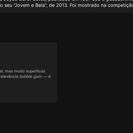
a do seu "Jovem e Bela", de 2013. Foi mostrado na competi
l, mas muito superficial,
relevância
bubble gum
— é