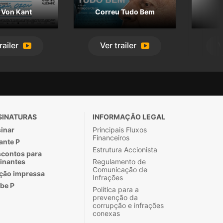
 Von Kant
Correu Tudo Bem
railer
Ver
trailer
V
SINATURAS
INFORMAÇÃO LEGAL
inar
Principais Fluxos
Financeiros
ante P
Estrutura Accionista
contos para
inantes
Regulamento de
Comunicação de
ção impressa
Infrações
be P
Política para a
prevenção da
corrupção e infrações
conexas