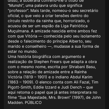
disso, a soberana conferiu-lhe o título de
"Munshi", uma palavra urdu que significa
"professor". Mais tarde, nomeou-o seu secretário
oficial, o que veio a criar tensões dentro do
círculo restrito da rainha que, horrorizado, o
acusou de ser um espião da Liga Patriótica
Muçulmana. A amizade nascida entre ambos fez
com que Vitória — conhecida pelo seu isolamento
desde o falecimento do príncipe Alberto, seu
marido e conselheiro —, mudasse a sua forma de
estar no mundo.
Uma história biográfica com argumento e
realização de Stephen Frears que adapta a obra
com o mesmo nome, escrita por Shrabani Basu,
sobre a relação de amizade entre a Rainha
Victória (1819 – 1901) e o indiano Abdul Karim
(1863 – 1909). O elenco conta com Ali Fazal, Tim
Pigott-Smith, Eddie Izzard e Judi Dench – que
aqui retoma o papel que já antes interpretara no
filme “Sua Majestade, Mrs. Brown” (1997), de John
Madden. PÚBLICO