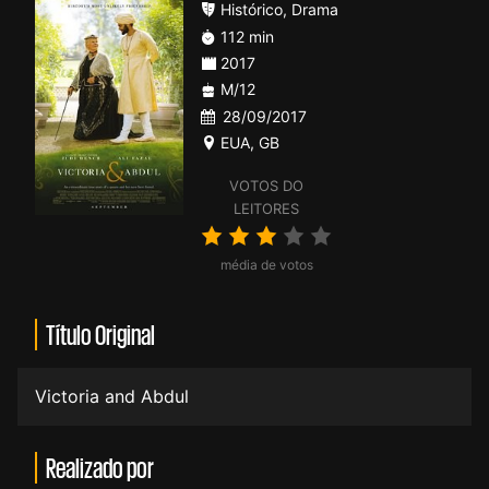
Histórico
,
Drama
112 min
2017
M/12
28/09/2017
EUA
,
GB
VOTOS DO
LEITORES
média de votos
Título Original
Victoria and Abdul
Realizado por