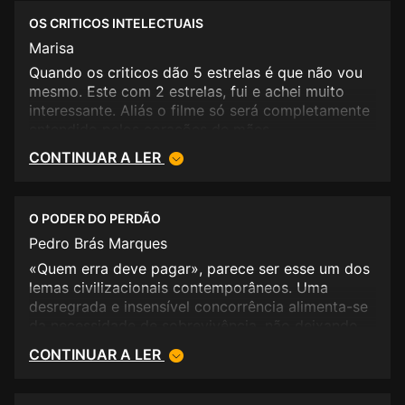
o dinheiro do bilhete. 4 em 5.
OS CRITICOS INTELECTUAIS
Marisa
Quando os criticos dão 5 estrelas é que não vou
mesmo. Este com 2 estrelas, fui e achei muito
interessante. Aliás o filme só será completamente
entendido pelos corações de mães....
CONTINUAR A LER
O PODER DO PERDÃO
Pedro Brás Marques
«Quem erra deve pagar», parece ser esse um dos
lemas civilizacionais contemporâneos. Uma
desregrada e insensível concorrência alimenta-se
da necessidade de sobrevivência, não deixando
espaço para que sentimentos nobres, como o
CONTINUAR A LER
perdão, possam respirar. É triste, mas é o sinal
dos tempos. <br />Mas, por vezes, há histórias
como esta, a de Filomena, uma mãe adolescente