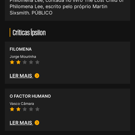
Philomena Lee, contada no livro The Lost Child of
Philomena Lee, escrito pelo próprio Martin
Sixsmith. PÚBLICO
Críticas Ípsilon
FILOMENA
Jorge Mourinha
LER MAIS
O FACTOR HUMANO
Vasco Câmara
LER MAIS