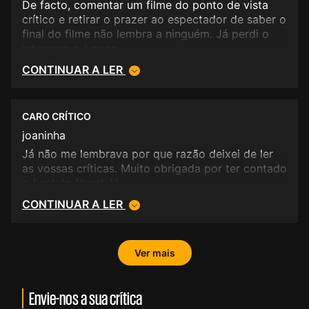
De facto, comentar um filme do ponto de vista
crítico e retirar o prazer ao espectador de saber o
final do filme não lembra a ninguém. Já perdi o
interesse e é pena.
CONTINUAR A LER
CARO CRÍTICO
joaninha
Já não me lembrava por que razão deixei de ler
as vossas críticas. Muito obrigada por ter contado
o final do filme! Já
CONTINUAR A LER
Ver mais
Envie-nos a sua crítica