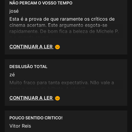
NÃO PERCAM O VOSSO TEMPO
quando revela o final do filme! Nota:2**
josé
Esta é a prova de que raramente os críticos de
cinema acertam. Este argumento esgota-se
rapidamente. De bom fica a beleza de Michele P.
e o guarda-roupa.
CONTINUAR A LER
DESILUSÃO TOTAL
zé
Muito fraco para tanta expectativa. Não vale a
pena o preço do bilhete. A sério!!!
CONTINUAR A LER
POUCO SENTIDO CRITICO!
Vitor Reis