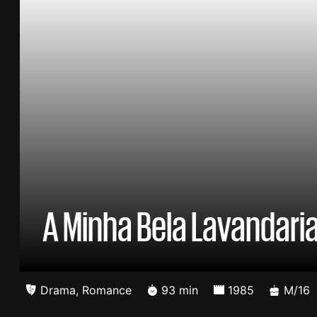
A Minha Bela Lavandari
Drama
,
Romance
93 min
1985
M/16