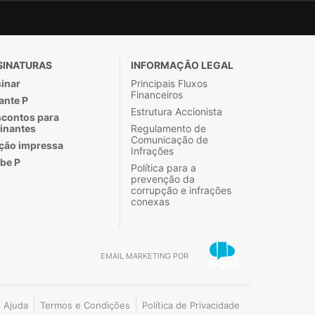
SINATURAS
INFORMAÇÃO LEGAL
inar
Principais Fluxos
Financeiros
ante P
Estrutura Accionista
contos para
inantes
Regulamento de
Comunicação de
ção impressa
Infrações
be P
Política para a
prevenção da
corrupção e infrações
conexas
EMAIL MARKETING POR
Ajuda
Termos e Condições
Política de Privacidade