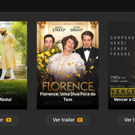
Florence, Uma Diva Fora de
 Abdul
Tom
Vencer a 
er
Ver
trailer
Ver
t