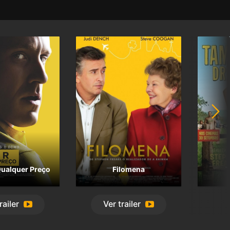
Qualquer Preço
Filomena
T
railer
Ver
trailer