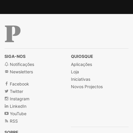
nós alberga um monstro. Felizmente, a maioria de
nós não o alimenta. Nota: 9/10.
Público
SIGA-NOS
QUIOSQUE
Notificações
Aplicações
Newsletters
Loja
Iniciativas
Facebook
Novos Projectos
Twitter
Instagram
LinkedIn
YouTube
RSS
SOBRE