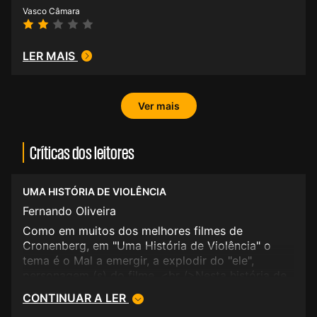
Vasco Câmara
LER MAIS
Ver mais
Críticas dos leitores
UMA HISTÓRIA DE VIOLÊNCIA
Fernando Oliveira
Como em muitos dos melhores filmes de
Cronenberg, em "Uma História de Violência" o
tema é o Mal a emergir, a explodir do "ele",
personagem (s) do filme. <br />Nesta história de
Tom Stall; pacato dono de um restaurante na
CONTINUAR A LER
pequena cidade de Millbrook, Indiana, casado