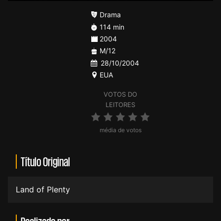
Drama
114 min
2004
M/12
28/10/2004
EUA
VOTOS DO
LEITORES
média de votos
Título Original
Land of Plenty