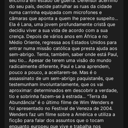
encontra em estado de guerra. Defensor acérrimo
do seu país, decide patrulhar as ruas da cidade
numa carrinha equipada com microfones e
câmaras que aponta a quem lhe parece suspeito...
Ela é Lana, uma jovem profundamente cristã que
decidiu viver a sua vida de acordo com a sua
crença. Depois de vários anos em África e no
Médio Oriente, regressa aos Estados Unidos para
entrar numa missão católica que presta ajuda aos
sem-abrigo. Tenta, também, saber onde está Paul,
seu tio... Apesar de terem uma visão do mundo
radicalmente diferente, Paul e Lana aprendem,
pouco a pouco, a aceitarem-se. Mas é o
assassinato de um sem-abrigo paquistanês, que
testemunham involuntariamente, que os vai
aproximar: determinados em descobrir a verdade,
tio e sobrinha fazem-se à estrada... "Terra da
Abundância" é o último filme de Wim Wenders e
foi apresentado no Festival de Veneza de 2004.
Wenders faz um filme sobre a América e utiliza a
ficção para falar dos assuntos que o tocam
enquanto europeu que vive e trabalha nos