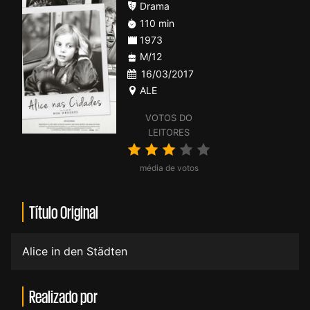
Drama
110 min
1973
M/12
16/03/2017
ALE
VOTOS DO
LEITORES
média de votos
Título Original
Alice in den Städten
Realizado por