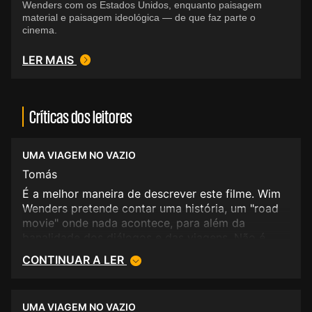
Wenders com os Estados Unidos, enquanto paisagem
material e paisagem ideológica — de que faz parte o
cinema.
LER MAIS
Críticas dos leitores
UMA VIAGEM NO VAZIO
Tomás
É a melhor maneira de descrever este filme. Wim
Wenders pretende contar uma história, um "road
movie" onde nada acontece, para além da
banalidade dos diálogos e das viagens. Não é
certamente umm dos melhores filmes da sua
CONTINUAR A LER
primeira fase. 1/5.
UMA VIAGEM NO VAZIO