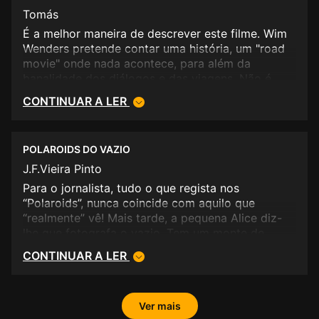
Tomás
É a melhor maneira de descrever este filme. Wim
Wenders pretende contar uma história, um "road
movie" onde nada acontece, para além da
banalidade dos diálogos e das viagens. Não é
certamente umm dos melhores filmes da sua
CONTINUAR A LER
primeira fase. 1/5.
POLAROIDS DO VAZIO
J.F.Vieira Pinto
Para o jornalista, tudo o que regista nos
“Polaroids”, nunca coincide com aquilo que
“realmente” vê! Mais tarde, a pequena Alice diz-
lhe que fotografa o vazio. Tem um monte de
”chapas” mas, o jornal pede-lhe um texto - não
CONTINUAR A LER
fotografias - sobre “A Paisagem Americana”. <br
/>Vagabundeia ao sabor do tempo enquanto ouve
“Smoke On The Water” dos Deep Purple e “On The
Ver mais
Road Again” dos míticos Canned Heat. Porquê