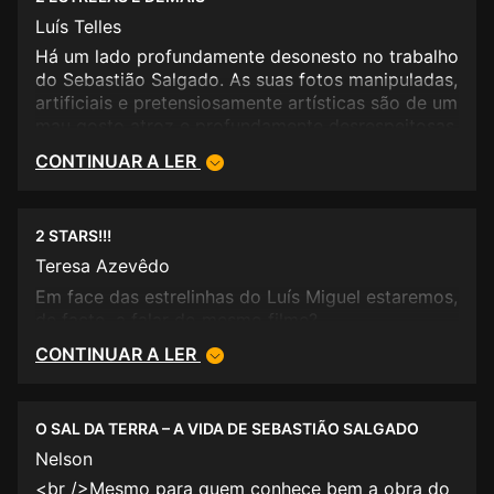
Luís Telles
Há um lado profundamente desonesto no trabalho
do Sebastião Salgado. As suas fotos manipuladas,
artificiais e pretensiosamente artísticas são de um
mau gosto atroz e profundamente desrespeitosas
para com os seus retratados, desgraçadamente
CONTINUAR A LER
gente humilde sem forma de defesa ou bichos
sem entendimento. Numa altura em que a sua
obra é contestada a vários níveis, este filme não
2 STARS!!!
passa de uma vã tentativa de “tapar o sol com a
peneira”.
Teresa Azevêdo
Em face das estrelinhas do Luís Miguel estaremos,
de facto, a falar do mesmo filme?
CONTINUAR A LER
O SAL DA TERRA – A VIDA DE SEBASTIÃO SALGADO
Nelson
<br />Mesmo para quem conhece bem a obra do