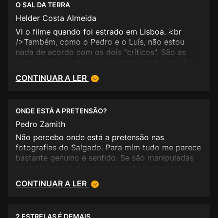
O SAL DA TERRA
Helder Costa Almeida
Vi o filme quando foi estrado em Lisboa. <br
/>Também, como o Pedro e o Luís, não estou
nada de acordo com os dois "críticos". São as
suas opiniões: valem o que valem; cada um vê o
que quer e como quer... <br />Recomendo: filme a
CONTINUAR A LER
ver e/ou a rever.
ONDE ESTÁ A PRETENSÃO?
Pedro Zamith
Não percebo onde está a pretensão nas
fotografias do Salgado. Para mim tudo me parece
bastante genuino e sentido. Se são manipuladas
posteriormente, é completamente irrelevante.
Sinto aí Luis telles, um ressabiamento qualquer
CONTINUAR A LER
(aposto que nos filmes do Manoel, esses sim
pretensiosos até dizer chega, atirou-lhe com uma
data de estrelas). Enfim.
2 ESTRELAS É DEMAIS