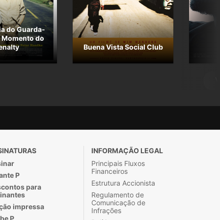
ia do Guarda-
o Momento do
enalty
Buena Vista Social Club
V
SINATURAS
INFORMAÇÃO LEGAL
inar
Principais Fluxos
Financeiros
ante P
Estrutura Accionista
contos para
inantes
Regulamento de
Comunicação de
ção impressa
Infrações
be P