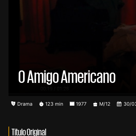
O Amigo Americano
/
00:20
01:28
Drama
123 min
1977
M/12
30/0
Título Original