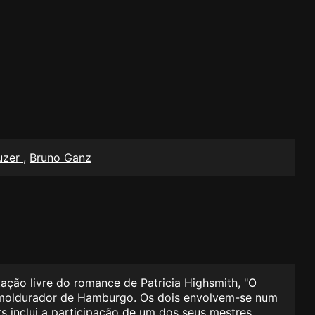
euzer
,
Bruno Ganz
ão livre do romance de Patricia Highsmith, "O
emoldurador de Hamburgo. Os dois envolvem-se num
 inclui a participação de um dos seus mestres,