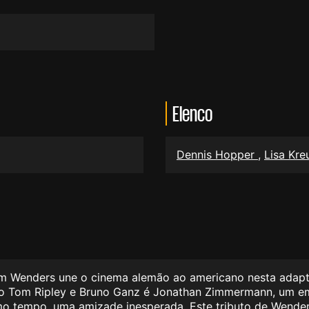
Elenco
Dennis Hopper
,
Lisa Kr
 Wenders une o cinema alemão ao americano nesta adaptaç
oso Tom Ripley e Bruno Ganz é Jonathan Zimmermann, um 
mo tempo, uma amizade inesperada. Este tributo de Wenders