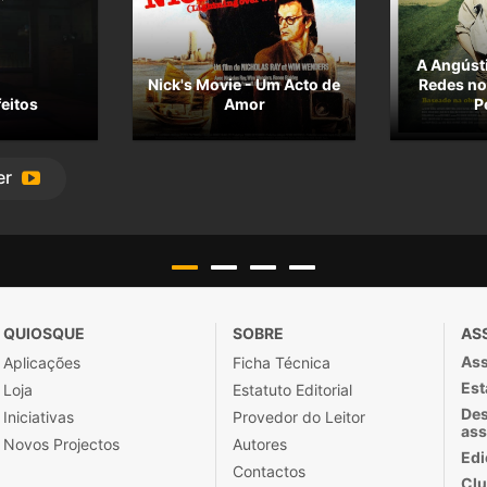
A Angúst
Nick's Movie - Um Acto de
Redes n
feitos
Amor
P
er
QUIOSQUE
SOBRE
AS
Ass
Aplicações
Ficha Técnica
Est
Loja
Estatuto Editorial
Des
Iniciativas
Provedor do Leitor
ass
Novos Projectos
Autores
Edi
Contactos
Clu