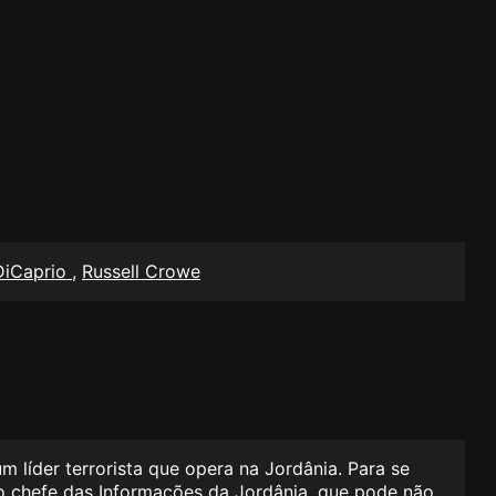
DiCaprio
,
Russell Crowe
m líder terrorista que opera na Jordânia. Para se
 do chefe das Informações da Jordânia, que pode não