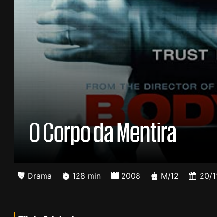
O Corpo da Mentira
Drama
128 min
2008
M/12
20/1