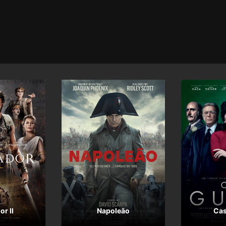
or II
Napoleão
Cas