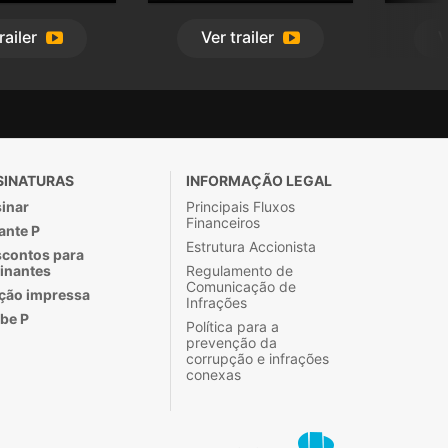
railer
Ver
trailer
V
SINATURAS
INFORMAÇÃO LEGAL
inar
Principais Fluxos
Financeiros
ante P
Estrutura Accionista
contos para
inantes
Regulamento de
Comunicação de
ção impressa
Infrações
be P
Política para a
prevenção da
corrupção e infrações
conexas