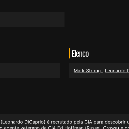
Elenco
Mark Strong
,
Leonardo 
s (Leonardo DiCaprio) é recrutado pela CIA para descobrir u
os do agente veterano da CIA Ed Hoffman (Russell Crowe) e