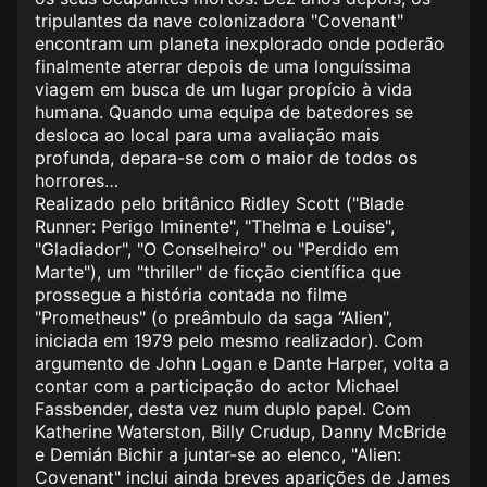
tripulantes da nave colonizadora "Covenant"
encontram um planeta inexplorado onde poderão
finalmente aterrar depois de uma longuíssima
viagem em busca de um lugar propício à vida
humana. Quando uma equipa de batedores se
desloca ao local para uma avaliação mais
profunda, depara-se com o maior de todos os
horrores…
Realizado pelo britânico Ridley Scott ("Blade
Runner: Perigo Iminente", "Thelma e Louise",
"Gladiador", "O Conselheiro" ou "Perdido em
Marte"), um "thriller" de ficção científica que
prossegue a história contada no filme
"Prometheus" (o preâmbulo da saga “Alien",
iniciada em 1979 pelo mesmo realizador). Com
argumento de John Logan e Dante Harper, volta a
contar com a participação do actor Michael
Fassbender, desta vez num duplo papel. Com
Katherine Waterston, Billy Crudup, Danny McBride
e Demián Bichir a juntar-se ao elenco, "Alien:
Covenant" inclui ainda breves aparições de James