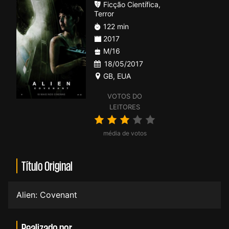
Ficção Científica
,
Terror
122 min
2017
M/16
18/05/2017
GB
,
EUA
VOTOS DO
LEITORES
média de votos
Título Original
Alien: Covenant
Realizado por