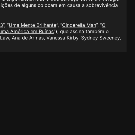
mbições de alguns colocam em causa a sobrevivência
13
”, “
Uma Mente Brilhante
”, “
Cinderella Man
”, “
O
uma América em Ruínas
”), que assina também o
 Law, Ana de Armas, Vanessa Kirby, Sydney Sweeney,