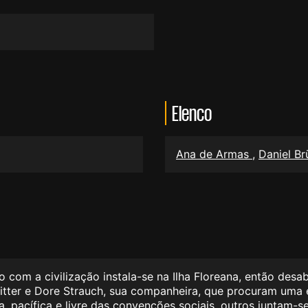
Elenco
Ana de Armas
,
Daniel Br
com a civilização instala-se na Ilha Floreana, então desab
itter e Dore Strauch, sua companheira, que procuram uma e
, pacífica e livre das convenções sociais, outros juntam