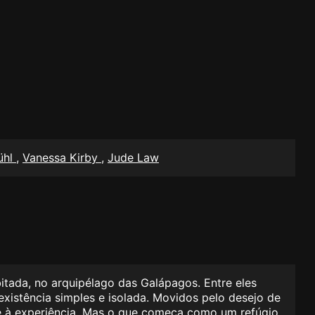
ühl
,
Vanessa Kirby
,
Jude Law
itada, no arquipélago das Galápagos. Entre eles
xistência simples e isolada. Movidos pelo desejo de
-se à experiência. Mas o que começa como um refúgio