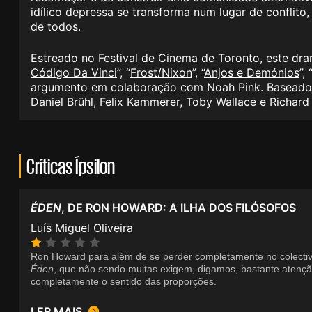
idílico depressa se transforma num lugar de conflit
de todos.
Estreado no Festival de Cinema de Toronto, este dra
Código Da Vinci
”, “
Frost/Nixon
”, “
Anjos e Demónios
”, 
argumento em colaboração com Noah Pink. Baseado n
Daniel Brühl, Felix Kammerer, Toby Wallace e Richa
Críticas Ípsilon
ÉDEN
, DE RON HOWARD: A ILHA DOS FILÓSOFOS
Luís Miguel Oliveira
Ron Howard para além de se perder completamente no colecti
Éden
, que não sendo muitas exigem, digamos, bastante atenção 
completamente o sentido das proporções.
LER MAIS