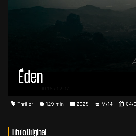
Éden
/
00:19
02:07
Thriller
129 min
2025
M/14
04/
Título Original