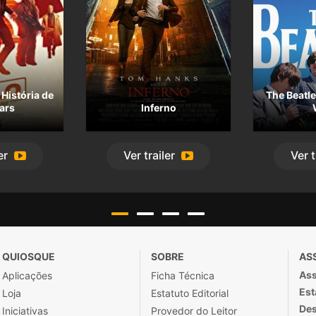
História de
The Beatle
ars
Inferno
er
Ver
trailer
Ver
t
QUIOSQUE
SOBRE
AS
Ass
Aplicações
Ficha Técnica
Est
Loja
Estatuto Editorial
Des
Iniciativas
Provedor do Leitor