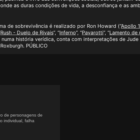
o, onde as duras condições de vida, a desconfiança e as a
ma de sobrevivência é realizado por Ron Howard (“
Apollo 
“
Rush - Duelo de Rivais
”, “
Inferno
”, “
Pavarotti
”, “
Lamento de 
uma história verídica, conta com interpretações de Jude
rd Roxburgh. PÚBLICO
vo de personagens de
individual, falha