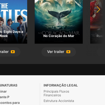
s: Eight Days a
Week
No Coração do Mar
Rush 
railer
Ver
trailer
V
SINATURAS
INFORMAÇÃO LEGAL
inar
Principais Fluxos
Financeiros
ante P
Estrutura Accionista
contos para