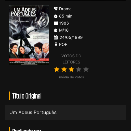
Drama
85 min
1986
M/18
24/05/1999
POR
VOTOS DO
LEITORES
média de votos
Título Original
Um Adeus Português