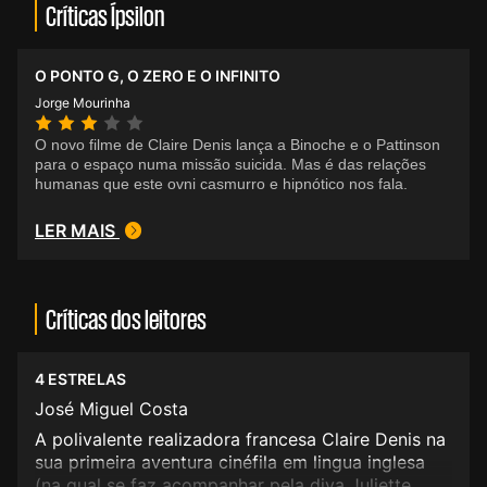
Críticas Ípsilon
O PONTO G, O ZERO E O INFINITO
Jorge Mourinha
O novo filme de Claire Denis lança a Binoche e o Pattinson
para o espaço numa missão suicida. Mas é das relações
humanas que este ovni casmurro e hipnótico nos fala.
LER MAIS
Críticas dos leitores
4 ESTRELAS
José Miguel Costa
A polivalente realizadora francesa Claire Denis na
sua primeira aventura cinéfila em lingua inglesa
(na qual se faz acompanhar pela diva Juliette