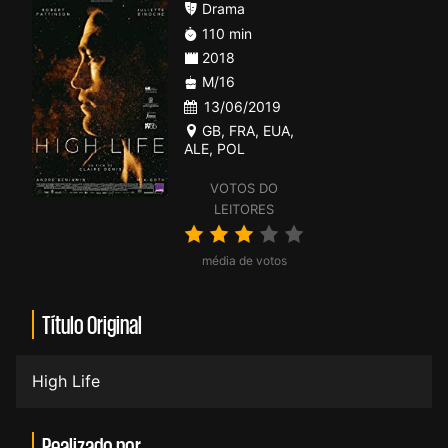
Drama
110 min
2018
M/16
13/06/2019
GB
,
FRA
,
EUA
,
ALE
,
POL
VOTOS DO
LEITORES
média de votos
Título Original
High Life
Realizado por