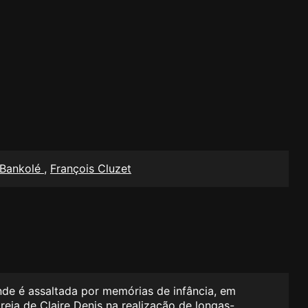
 Bankolé
,
François Cluzet
de é assaltada por memórias de infância, em
reia de Claire Denis na realização de longas-