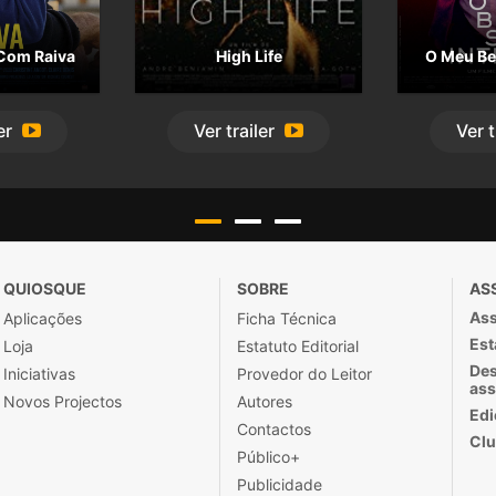
Com Raiva
High Life
O Meu Bel
er
Ver
trailer
Ver
t
QUIOSQUE
SOBRE
AS
Ass
Aplicações
Ficha Técnica
Est
Loja
Estatuto Editorial
Des
Iniciativas
Provedor do Leitor
ass
Novos Projectos
Autores
Edi
Contactos
Clu
Público+
Publicidade