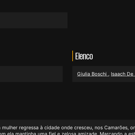
Elenco
Giulia Boschi
,
Isaach De
 mulher regressa à cidade onde cresceu, nos Camarões, on
com ela mantinha uma fiel e zelosa amizade. Marcando a est