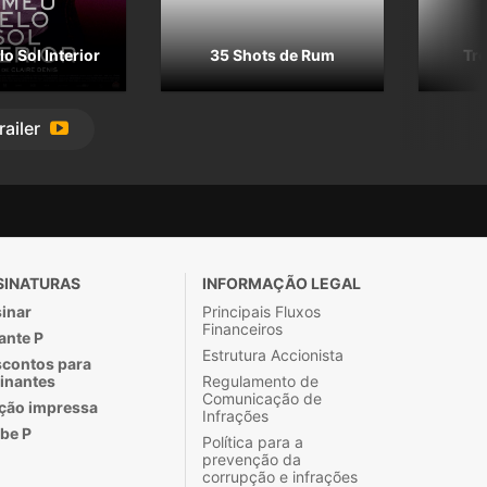
o Sol Interior
35 Shots de Rum
Tro
railer
SINATURAS
INFORMAÇÃO LEGAL
inar
Principais Fluxos
Financeiros
ante P
Estrutura Accionista
contos para
inantes
Regulamento de
Comunicação de
ção impressa
Infrações
be P
Política para a
prevenção da
corrupção e infrações