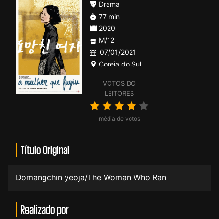
Drama
77 min
2020
M/12
07/01/2021
Coreia do Sul
VOTOS DO
LEITORES
média de votos
Título Original
Domangchin yeoja/The Woman Who Ran
Realizado por