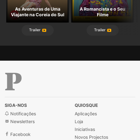
uma praia. Mesmo quando não nos dizem isso,
As Aventuras de Uma
A Romancista e o Seu
todos os filmes de Hong são também sobre o
Viajante na Coreia do Sul
Filme
Cinema. <br />Belíssimo filme de Hong Sangsoo.
<br />(em "oceuoinfernoeodesejo.blogspot.pt")
Trailer
Trailer
Público
SIGA-NOS
QUIOSQUE
Notificações
Aplicações
Newsletters
Loja
Iniciativas
Facebook
Novos Projectos