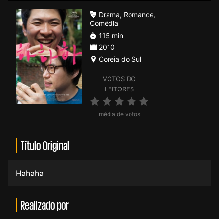
Drama
,
Romance
,
Comédia
115 min
2010
Coreia do Sul
VOTOS DO
LEITORES
média de votos
Título Original
Hahaha
Realizado por