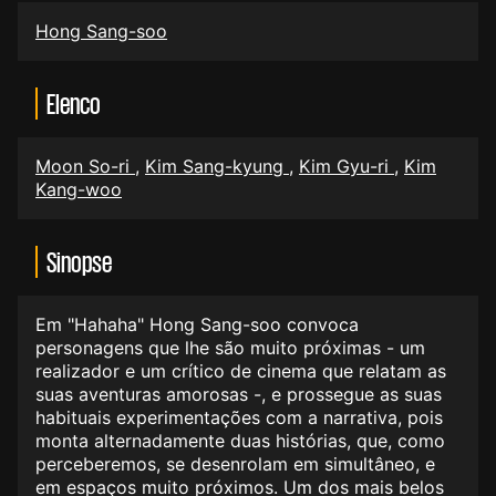
Hong Sang-soo
Elenco
Moon So-ri
,
Kim Sang-kyung
,
Kim Gyu-ri
,
Kim
Kang-woo
Sinopse
Em "Hahaha" Hong Sang-soo convoca
personagens que lhe são muito próximas - um
realizador e um crítico de cinema que relatam as
suas aventuras amorosas -, e prossegue as suas
habituais experimentações com a narrativa, pois
monta alternadamente duas histórias, que, como
perceberemos, se desenrolam em simultâneo, e
em espaços muito próximos. Um dos mais belos