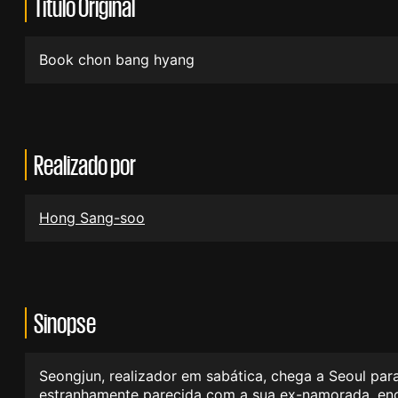
Título Original
Book chon bang hyang
Realizado por
Hong Sang-soo
Sinopse
Seongjun, realizador em sabática, chega a Seoul par
estranhamente parecida com a sua ex-namorada, enc