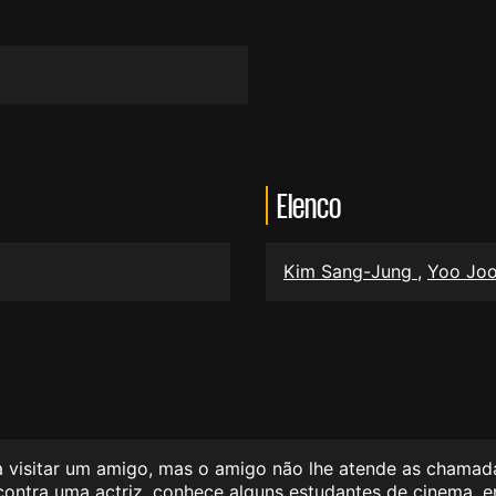
Elenco
Kim Sang-Jung
,
Yoo Jo
a visitar um amigo, mas o amigo não lhe atende as chamada
ontra uma actriz, conhece alguns estudantes de cinema, 