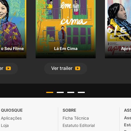
 o Seu Filme
Lá Em Cima
Apre
er
Ver
trailer
QUIOSQUE
SOBRE
AS
Ass
Aplicações
Ficha Técnica
Est
Loja
Estatuto Editorial