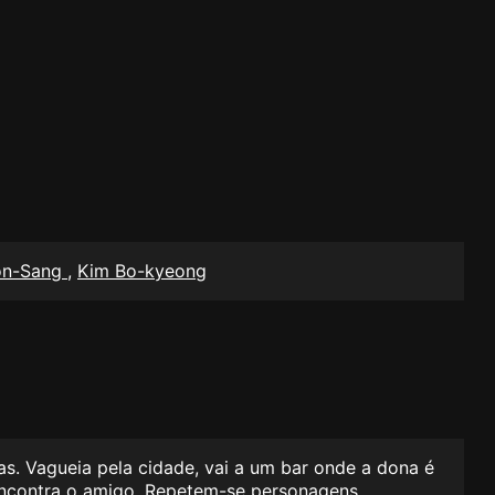
on-Sang
,
Kim Bo-kyeong
s. Vagueia pela cidade, vai a um bar onde a dona é
encontra o amigo. Repetem-se personagens,