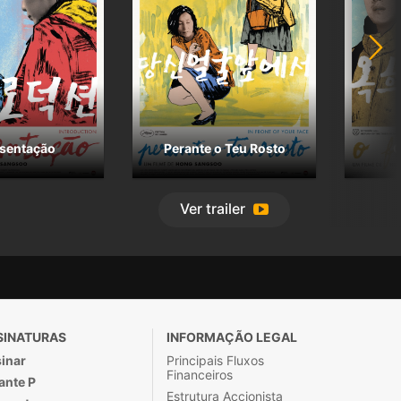
sentação
Perante o Teu Rosto
O
Ver
trailer
SINATURAS
INFORMAÇÃO LEGAL
inar
Principais Fluxos
Financeiros
ante P
Estrutura Accionista