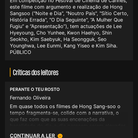
Em competição no Festival de Cinema de Cannes,
este filme com argumento e realização de Hong
Sangsoo ("Noite e Dia", "Noutro País", "Sítio Certo,
História Errada", "O Dia Seguinte", “A Mulher Que
Fugiu” e “Apresentação”), tem actuações de Lee
Hyeyoung, Cho Yunhee, Kwon Haehyo, Shin
Seokho, Kim Saebyuk, Ha Seongguk, Seo
Younghwa, Lee Eunmi, Kang Yiseo e Kim Siha.
PÚBLICO
Críticas dos leitores
PERANTE O TEU ROSTO
Fernando Oliveira
Em quase todos os filmes de Hong Sang-soo o
tempo fragmenta-se, colide com a narrativa, o
que faz com que as suas encenações da
banalidade do dia-a-dia parecem serem elevadas
a um outro plano fora da realidade (julgo que foi
CONTINUAR A LER