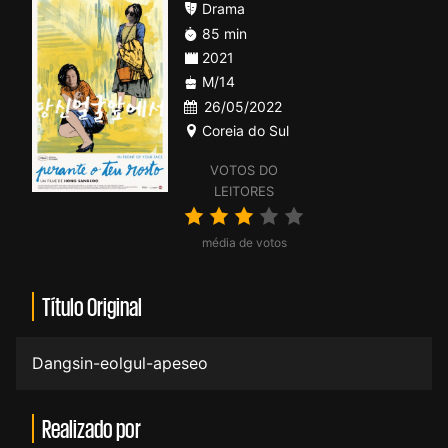
Drama
85 min
2021
M/14
26/05/2022
Coreia do Sul
VOTOS DO
LEITORES
média de votos
Título Original
Dangsin-eolgul-apeseo
Realizado por