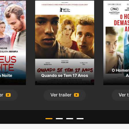
O Home
 Noite
Quando se Tem 17 Anos
A
er
Ver
trailer
Ver
t