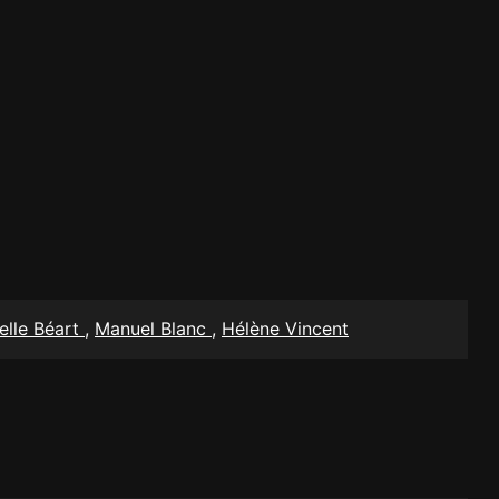
lle Béart
,
Manuel Blanc
,
Hélène Vincent