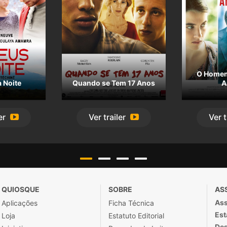
O Home
 Noite
Quando se Tem 17 Anos
A
er
Ver
trailer
Ver
t
QUIOSQUE
SOBRE
AS
Ass
Aplicações
Ficha Técnica
Est
Loja
Estatuto Editorial
Des