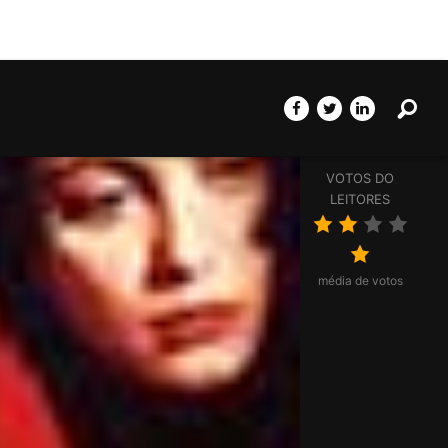
Pesq
Partilhar página
Partilhar no Facebo
Partilhar no Twi
Partilhar n
VOTOS DO
LEITORES
média de votos