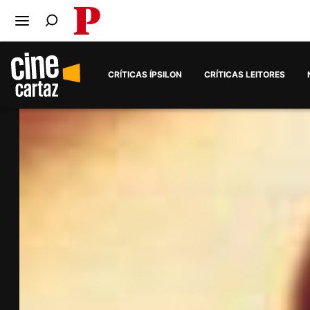
PÚBLICO
Ir para o conteúdo
Ir para navegação principal
Pesquise no Público
CRÍTICAS ÍPSILON
CRÍTICAS LEITORES
//