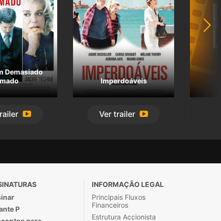
m Demasiado
mado
Imperdoáveis
railer
Ver
trailer
SINATURAS
INFORMAÇÃO LEGAL
inar
Principais Fluxos
Financeiros
ante P
Estrutura Accionista
contos para