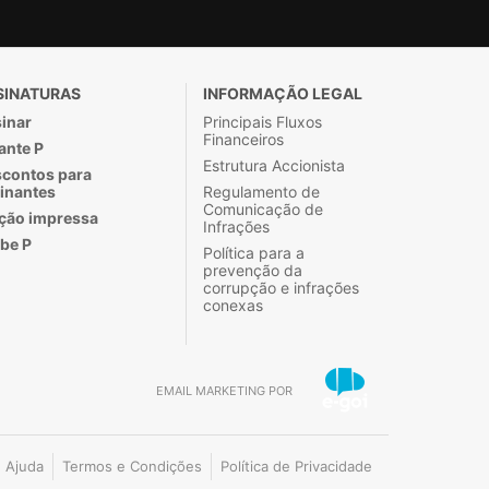
SINATURAS
INFORMAÇÃO LEGAL
inar
Principais Fluxos
Financeiros
ante P
Estrutura Accionista
contos para
inantes
Regulamento de
Comunicação de
ção impressa
Infrações
be P
Política para a
prevenção da
corrupção e infrações
conexas
EMAIL MARKETING POR
Ajuda
Termos e Condições
Política de Privacidade