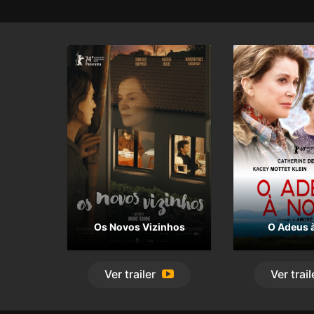
Os Novos Vizinhos
O Adeus à
Ver
trailer
Ver
trail