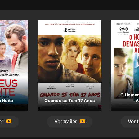
O Home
 Noite
Quando se Tem 17 Anos
A
er
Ver
trailer
Ver
t