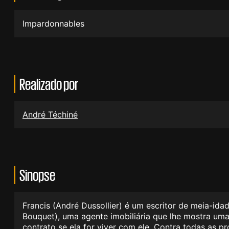
Impardonnables
Realizado por
André Téchiné
Sinopse
Francis (André Dussollier) é um escritor de meia-id
Bouquet), uma agente imobiliária que lhe mostra uma 
contrato se ela for viver com ele. Contra todas as p