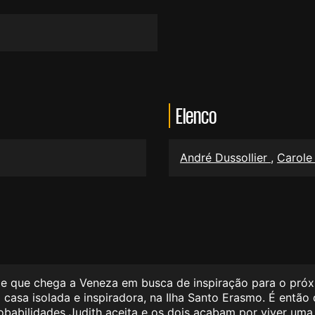
Elenco
André Dussollier
,
Carole
ade que chega a Veneza em busca de inspiração para o próxi
casa isolada e inspiradora, na Ilha Santo Erasmo. É então 
robabilidades Judith aceita e os dois acabam por viver um