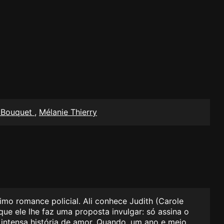
 Bouquet
,
Mélanie Thierry
mo romance policial. Ali conhece Judith (Carole
que ele lhe faz uma proposta invulgar: só assina o
a intensa história de amor. Quando, um ano e meio