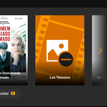
m Demasiado
mado
Les Témoins
Os T
railer