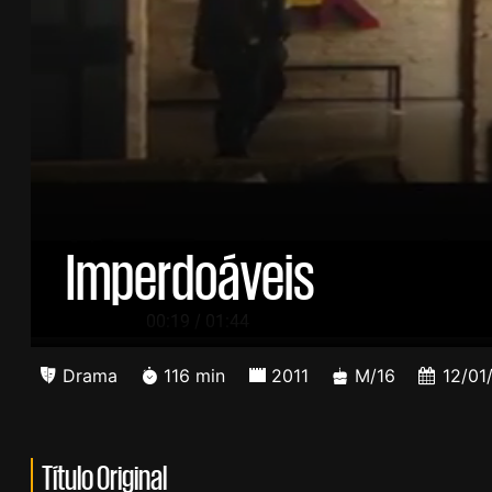
Imperdoáveis
/
00:20
01:44
Drama
116 min
2011
M/16
12/01
Título Original