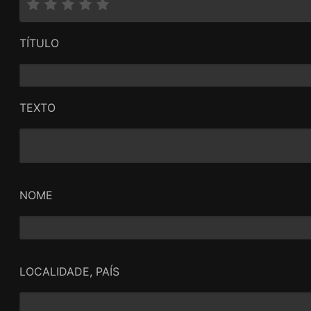
Téchiné tenta, deste modo, juntar no mesmo prato d
que espelham a polarização sociopolítica da França 
TÍTULO
de colocar a nu a ignorância de estereotiparmos o I
em função do seu grupo de pertença, desprovendo-
"circunstâncias".
Todavia, falha redondamente tal missão, tanto pela 
TEXTO
personagem encarnada pela Huppert, como pelos su
narrativos subdesenvolvidos e com "soluções" pifias/
NOME
LOCALIDADE, PAÍS