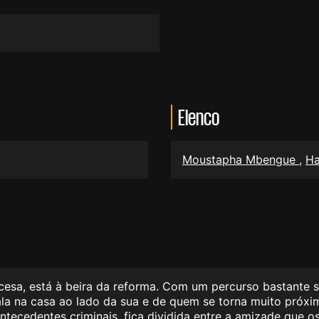
Elenco
Moustapha Mbengue
,
Ha
ncesa, está à beira da reforma. Com um percurso bastante s
ala na casa ao lado da sua e de quem se torna muito próx
tecedentes criminais, fica dividida entre a amizade que os