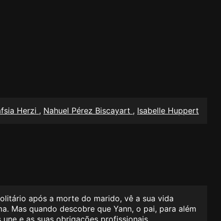
fsia Herzi
,
Nahuel Pérez Biscayart
,
Isabelle Huppert
olitário após a morte do marido, vê a sua vida
ima. Mas quando descobre que Yann, o pai, para além
 une e as suas obrigações profissionais.