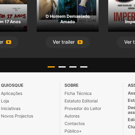
O Homem Demasiado
m 17 Anos
Amado
Impe
er
Ver
trailer
Ver
t
QUIOSQUE
SOBRE
AS
Ass
Aplicações
Ficha Técnica
Est
Loja
Estatuto Editorial
Des
Iniciativas
Provedor do Leitor
ass
Novos Projectos
Autores
Edi
Contactos
Clu
Público+