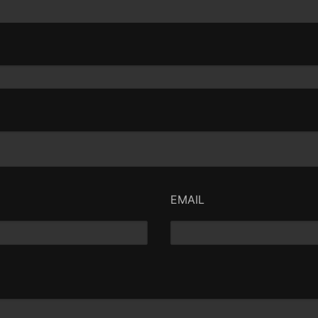
ois pólos antagónicos
actual, com o objectivo
ndivíduo exclusivamente
o das suas
inverosimilhança da
cessivos arcos
precipitadas.
EMAIL