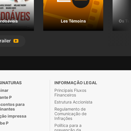
rdoáveis
Les Témoins
Os T
railer
SINATURAS
INFORMAÇÃO LEGAL
inar
Principais Fluxos
Financeiros
ante P
Estrutura Accionista
contos para
inantes
Regulamento de
Comunicação de
ção impressa
Infrações
be P
Política para a
prevenção da