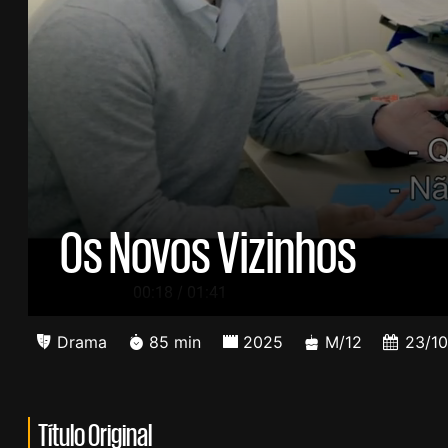
Os Novos Vizinhos
/
00:19
01:41
Drama
85 min
2025
M/12
23/1
Título Original