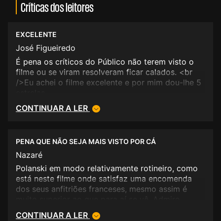
Críticas dos leitores
EXCELENTE
José Figueiredo
É pena os críticos do Público não terem visto o
filme ou se viram resolveram ficar calados. <br
/>Eu achei o filme excelente e por mim dou-lhe 5
estrelas.
CONTINUAR A LER
PENA QUE NÃO SEJA MAIS VISTO POR CÁ
Nazaré
Polanski em modo relativamente rotineiro, como
está neste filme onde satisfaz uma encomenda
dos seus anfitriões franceses, mesmo assim é
muito superior ao que para aí se vê. Admiro
sobretudo a reconstituição do tempo, nos
CONTINUAR A LER
cenários, vestes, bigodes, comportamentos. Jean