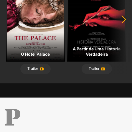
empolga ou emociona (mesmo tendo as
temáticas abordadas - o racismo e a corrupção
que grassa no topo das hierarquias da sociedade
- uma actualidade avassaladora).
A Partir de Uma História
O Hotel Palace
Verdadeira
Trailer
Trailer
Público