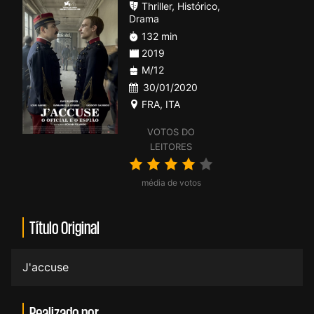
Thriller
,
Histórico
,
Drama
132 min
2019
M/12
30/01/2020
FRA
,
ITA
VOTOS DO
LEITORES
média de votos
Título Original
J'accuse
Realizado por