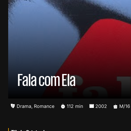
Fala com Ela
Drama
,
Romance
112 min
2002
M/16