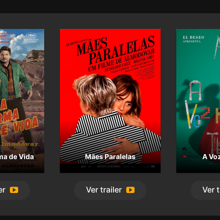
ade atordoante e
 claro com “Fala com
 assinatura que se
 personalidade num
ma de Vida
Mães Paralelas
A Vo
er
Ver
trailer
Ver
t