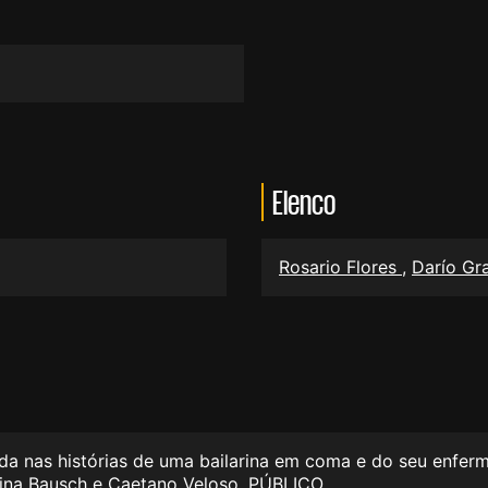
Elenco
Rosario Flores
,
Darío Gr
da nas histórias de uma bailarina em coma e do seu enfer
 Pina Bausch e Caetano Veloso. PÚBLICO