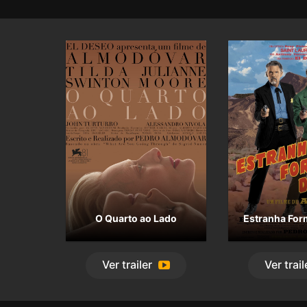
dos que amam e Almodóvar investiga com sensibilid
incrível respeito e compaixão tanta insensatez. Fica
ela” que Almodóvar é, cada vez mais, um estilo, uma
reconhece ao primeiro fotograma, uma excepção de
cinema cada vez mais impessoal e pasteurizado.
O Quarto ao Lado
Estranha For
Ver
trailer
Ver
trail