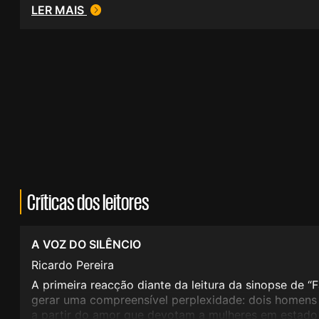
LER MAIS
Críticas dos leitores
A VOZ DO SILÊNCIO
Ricardo Pereira
A primeira reacção diante da leitura da sinopse de “
gerar uma compreensível perplexidade: dois homen
a partir do amor que devotam a mulheres em estado