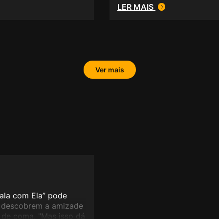
LER MAIS
Ver mais
Fala com Ela” pode
s descobrem a amizade
 de coma. "Mas isso dá