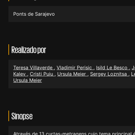
Ponts de Sarajevo
Realizado por
Teresa Villaverde
,
Vladimir Perisic
,
Isild Le Besco
,
J
Kalev
,
Cristi Puiu
,
Ursula Meier
,
Sergey Loznitsa
,
L
Ursula Meier
Sinopse
Através de 13 curtas-metragens cujo tema principal 