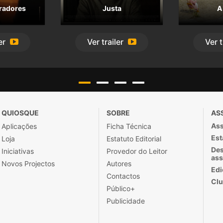
radores
Justa
A
er
Ver
trailer
Ver
t
QUIOSQUE
SOBRE
AS
Ass
Aplicações
Ficha Técnica
Est
Loja
Estatuto Editorial
Des
Iniciativas
Provedor do Leitor
ass
Novos Projectos
Autores
Edi
Contactos
Clu
Público+
Publicidade