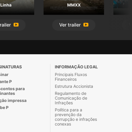
 Linha
MMXX
railer
Ver
trailer
V
SINATURAS
INFORMAÇÃO LEGAL
inar
Principais Fluxos
Financeiros
ante P
Estrutura Accionista
contos para
inantes
Regulamento de
Comunicação de
ção impressa
Infrações
be P
Política para a
prevenção da
corrupção e infrações
conexas