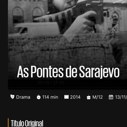
As Pontes de Sarajevo
/
00:20
01:45
Drama
114 min
2014
M/12
13/11
Título Original