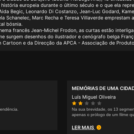
 história europeia durante o último século e o que ela repr
ida Begic, Leonardo Di Costanzo, Jean-Luc Godard, Kamen 
Angela Schanelec, Marc Recha e Teresa Villaverde emprestam
al bósnia.
inema francês Jean-Michel Frodon, as curtas estão interlig
lme surgem desenhos do ilustrador e cenógrafo belga Fran
 Cartoon e da Direcção da APCA - Associação de Produto
MEMÓRIAS DE UMA CIDA
Luís Miguel Oliveira
endência.
Na sua brevidade, os 13 segme
apenas o prólogo de um filme q
LER MAIS