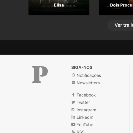
Elisa
Dois Procu
Ver
trail
SIGA-NOS
Notificações
Newsletters
Público
Facebook
Twitter
Instagram
LinkedIn
YouTube
RSS