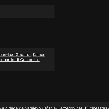
ean-Luc Godard
,
Kamen
eonardo di Costanzo
,
é a cidade de Sarajevo (Bósnia-Herzegovina), 13 cineastas 