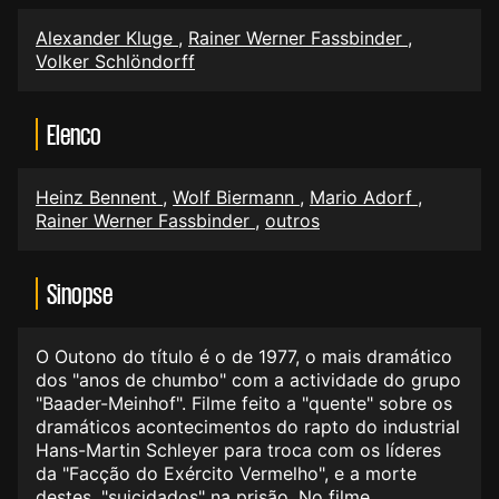
Alexander Kluge
,
Rainer Werner Fassbinder
,
Volker Schlöndorff
Elenco
Heinz Bennent
,
Wolf Biermann
,
Mario Adorf
,
Rainer Werner Fassbinder
,
outros
Sinopse
O Outono do título é o de 1977, o mais dramático
dos "anos de chumbo" com a actividade do grupo
"Baader-Meinhof". Filme feito a "quente" sobre os
dramáticos acontecimentos do rapto do industrial
Hans-Martin Schleyer para troca com os líderes
da "Facção do Exército Vermelho", e a morte
destes, "suicidados" na prisão. No filme