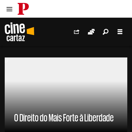
PÚBLICO
Ir para o conteúdo
Ir para navegação principal
Redes Sociais
Sessões
Pesquis
Men
//
O Direito do Mais Forte à Liberdade