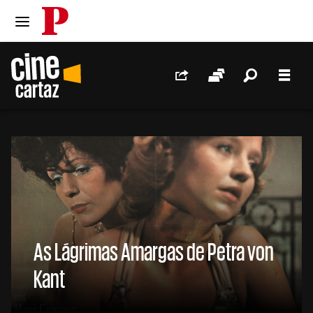
PÚBLICO
Ir para o conteúdo
Ir para navegação principal
Redes Sociais
Sessões
Pesquis
Men
//
As Lágrimas Amargas de Petra von
Kant