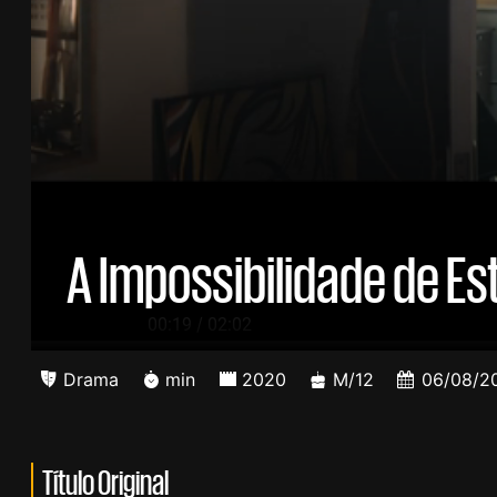
A Impossibilidade de Es
/
00:20
02:02
Drama
min
2020
M/12
06/08/2
Título Original