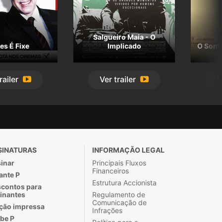
Salgueiro Maia - O
es É Fixe
Implicado
O Som 
railer
Ver
trailer
V
SINATURAS
INFORMAÇÃO LEGAL
inar
Principais Fluxos
Financeiros
ante P
Estrutura Accionista
contos para
inantes
Regulamento de
Comunicação de
ção impressa
Infrações
be P