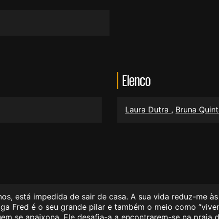
Elenco
Laura Dutra
,
Bruna Quint
nos, está impedida de sair de casa. A sua vida reduz-me 
ga Fred é o seu grande pilar e também o meio como “vivenc
uem se apaixona. Ele desafia-a a encontrarem-se na praia