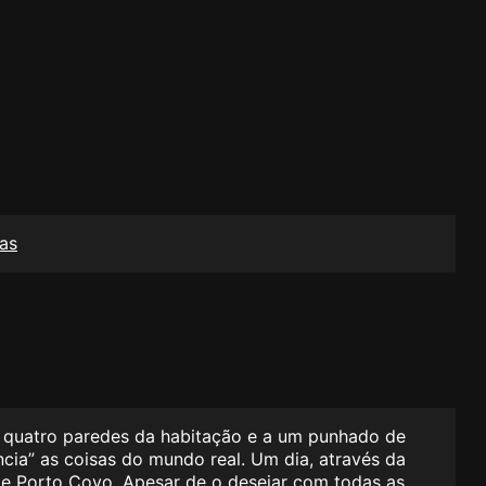
as
às quatro paredes da habitação e a um punhado de
ia” as coisas do mundo real. Um dia, através da
 de Porto Covo. Apesar de o desejar com todas as