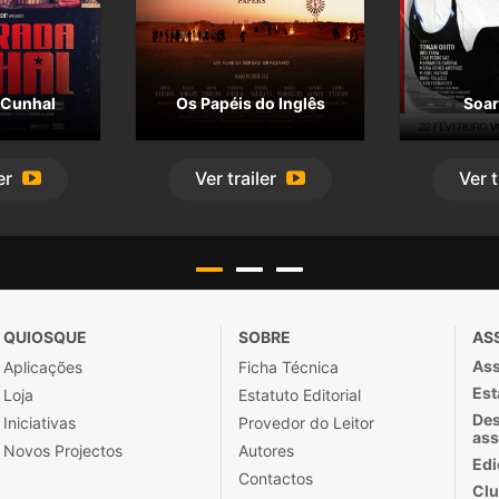
Cunhal
Os Papéis do Inglês
Soar
er
Ver
trailer
Ver
t
QUIOSQUE
SOBRE
AS
Ass
Aplicações
Ficha Técnica
Est
Loja
Estatuto Editorial
Des
Iniciativas
Provedor do Leitor
ass
Novos Projectos
Autores
Edi
Contactos
Clu