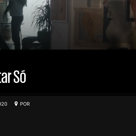
tar Só
020
POR