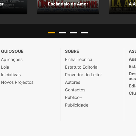
er
Escândalo de Amor
A A
QUIOSQUE
SOBRE
AS
Ass
Aplicações
Ficha Técnica
Est
Loja
Estatuto Editorial
Des
Iniciativas
Provedor do Leitor
ass
Novos Projectos
Autores
Edi
Contactos
Clu
Público+
Publicidade