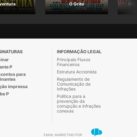
ventura
O Grito
O D
SINATURAS
INFORMAÇÃO LEGAL
inar
Principais Fluxos
Financeiros
ante P
Estrutura Accionista
contos para
inantes
Regulamento de
Comunicação de
ção impressa
Infrações
be P
Política para a
prevenção da
corrupção e infrações
conexas
EMAIL MARKETING POR