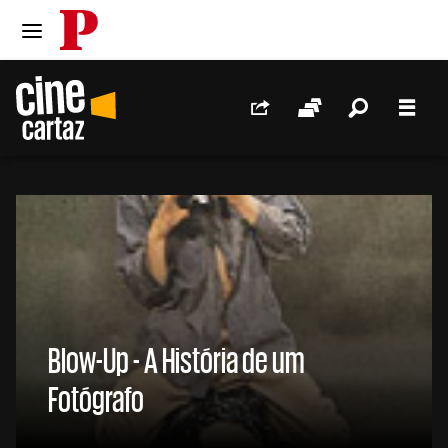
PÚBLICO
Ir para o conteúdo
Ir para navegação principal
Redes Sociais
Sessões
Pesquis
Men
//
Blow-Up - A História de um
Fotógrafo