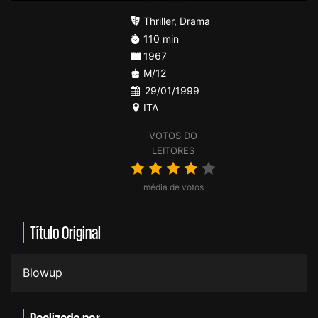
Thriller
,
Drama
110 min
1967
M/12
29/01/1999
ITA
VOTOS DO
LEITORES
média de votos
Título Original
Blowup