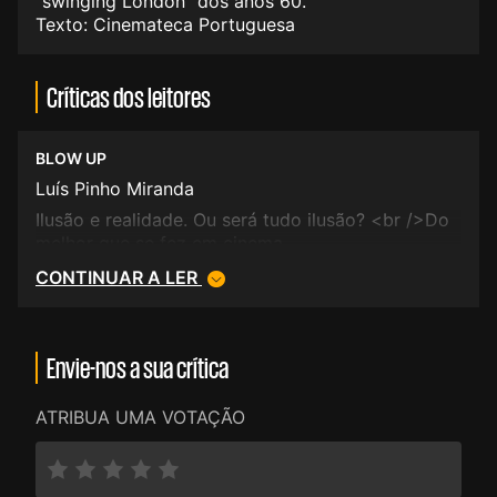
"swinging London" dos anos 60.
Texto: Cinemateca Portuguesa
Críticas dos leitores
BLOW UP
Luís Pinho Miranda
Ilusão e realidade. Ou será tudo ilusão? <br />Do
melhor que se fez em cinema.
CONTINUAR A LER
Envie-nos a sua crítica
ATRIBUA UMA VOTAÇÃO